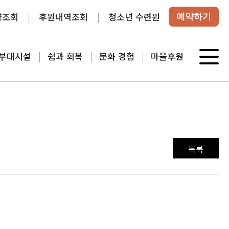
약조회
후원내역조회
청소년 수련원
예약하기
부대시설
쉼과 회복
문화 경험
마을후원
목록